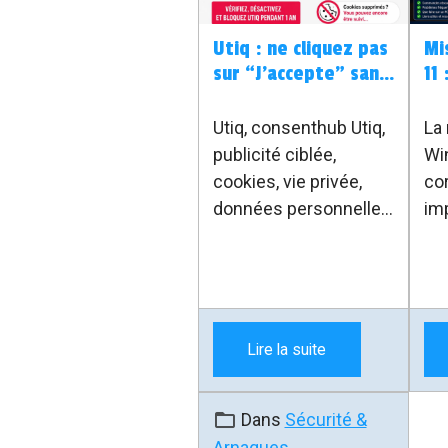
Utiq : ne cliquez pas
Mi
sur “J’accepte” sans
11
réfléchir
Fi
no
Utiq, consenthub Utiq,
La 
publicité ciblée,
Wi
cookies, vie privée,
cor
données personnelles,
im
navigateur, opérateur
cer
internet,
si
consentement, Taktik
Wi-
Informatique
l’e
ave
Lire la suite
gu
au
Dans
Sécurité &
Arnaques