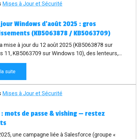
s
Mises à Jour et Sécurité
 jour Windows d’août 2025 : gros
tissements (KB5063878 / KB5063709)
la mise à jour du 12 août 2025 (KB5063878 sur
 11, KB5063709 sur Windows 10), des lenteurs,
s audio/vidéo et déconnexions de disques peuvent
re, surtout chez les utilisateurs d’OBS/NDI. Microsoft
 la suite
mé le bug et prépare un correctif. Solutions
res et tutoriel ci-dessous.
s
Mises à Jour et Sécurité
 : mots de passe & vishing — restez
nts
 2025, une campagne liée à Salesforce (groupe «