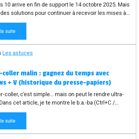
 10 arrive en fin de support le 14 octobre 2025. Mais
e des solutions pour continuer à recevoir les mises à
sécurité, que ce soit via une option payante ou
ment sous certaines conditions. Voici un guide clair
 la suite
mprendre vos possibilités.
s
Les astuces
-coller malin : gagnez du temps avec
s + V (historique du presse-papiers)
r-coller, c’est simple… mais on peut le rendre ultra-
 Dans cet article, je te montre le b.a.-ba (Ctrl+C /
et surtout l’astuce Windows +... pour afficher
ique du presse-papiers : tu colles ce que tu veux,
 la suite
 veux, sans refaire les allers-retours entre les
. Idéal débutants et pros pressés.