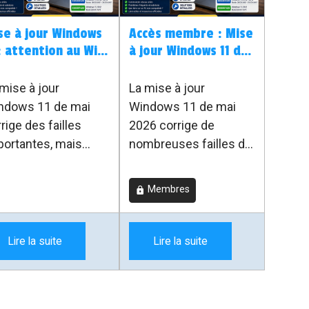
se à jour Windows
Accès membre : Mise
 : attention au Wi-
à jour Windows 11 de
, surtout sur les PC
mai : attention au
n compatibles
Wi-Fi sur les PC non
mise à jour
La mise à jour
compatibles
ndows 11 de mai
Windows 11 de mai
rige des failles
2026 corrige de
portantes, mais
nombreuses failles de
tains utilisateurs
sécurité, mais certains
gnalent des soucis
utilisateurs signalent
Membres
Fi ou réseau. Voici
des problèmes Wi-Fi
xplication simple,
ou réseau après
c un lien vers le
installation. Voici les
Lire la suite
Lire la suite
ide complet réservé
précautions à prendre,
x membres gratuits.
surtout si Windows 11
a été installé sur un PC