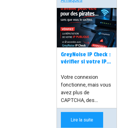
GreyNoise IP Check :
vérifier si votre IP
publique est
suspecte
Votre connexion
fonctionne, mais vous
avez plus de
CAPTCHA, des
blocages ou des
services qui
Lire la suite
réagissent