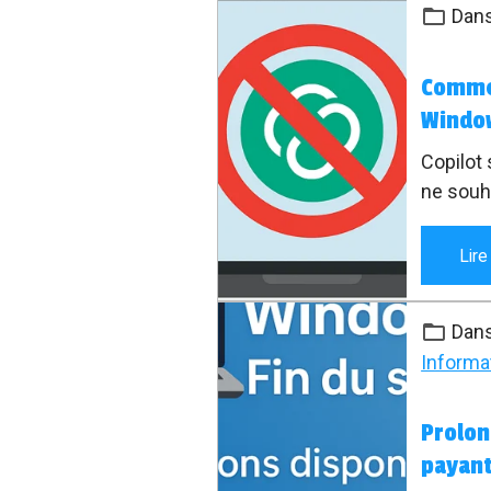
Dan
Commen
Windo
Copilot 
ne souh
supprim
Lire
Dan
Informa
Prolon
payant