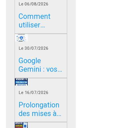
Le 06/08/2026
Comment
utiliser
Google sans
les résumés
Le 30/07/2026
IA dans
Chrome, Edge
Google
et Firefox ?
Gemini : vos
photos,
vidéos et
Le 16/07/2026
messages
peuvent-ils
Prolongation
servir à
des mises à
entraîner l’IA
jour de