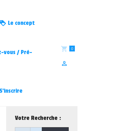
Le concept
0
-vous / Pré-
S’inscrire
Votre Recherche :