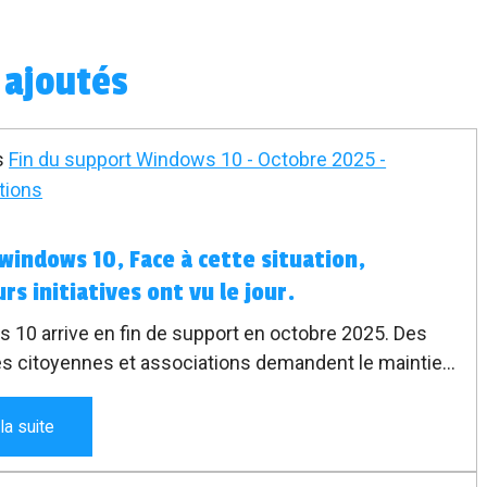
s ajoutés
s
Fin du support Windows 10 - Octobre 2025 -
tions
 windows 10, Face à cette situation,
rs initiatives ont vu le jour.
 10 arrive en fin de support en octobre 2025. Des
ives citoyennes et associations demandent le maintien
s à jour pour éviter l’obsolescence.
 la suite