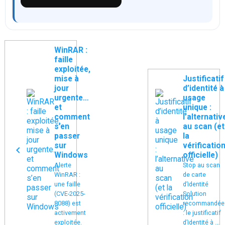
WinRAR :
faille
exploitée,
mise à
Justificatif
jour
d’identité à
urgente…
usage
et
unique :
comment
l’alternativ
s’en
au scan (et
passer
la
sur
vérificatio
Windows
officielle)
Alerte
Stop au scan
WinRAR :
de carte
une faille
d’identité
(CVE-2025-
Solution
8088) est
recommandée
activement
: le justificatif
exploitée.
d’identité à ...