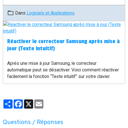
autre machine, vos données sont saines et sauves.
Découvrez dans ce guide simple et rapide comment
Dans
Logiciels et Applications
extraire vos identifiants et mots de passe chiffrés de
Firefox pour les réutiliser immédiatement.
Réactiver le correcteur Samsung après mise à
jour (Texte intuitif)
Après une mise à jour Samsung, le correcteur
automatique peut se désactiver. Voici comment réactiver
facilement la fonction “Texte intuitif” sur votre clavier.
Partager
Facebook
X
Email
Questions / Réponses