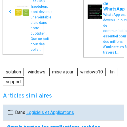
Les SMS
de
frauduleux
WhatsApp
sont devenus
WhatsApp est
une véritable
devenu un outi
plaie dans
de
notre
communicatio
quotidien.
essentiel pour
Que ce soit
des millions
pour des
d'utilisateurs à
colis...
travers l...
solution
windows
mise à jour
windows10
fin
support
Articles similaires
Dans
Logiciels et Applications