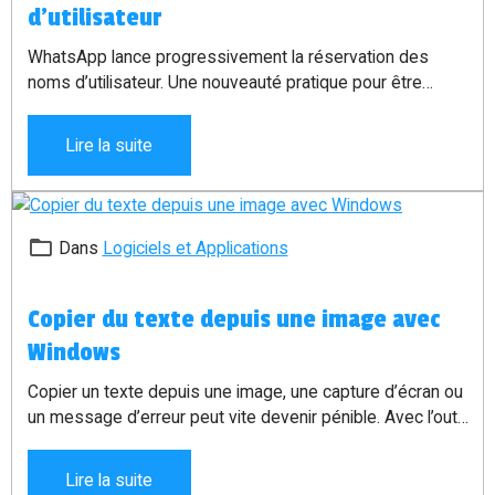
d’utilisateur
WhatsApp lance progressivement la réservation des
noms d’utilisateur. Une nouveauté pratique pour être
contacté sans donner directement son numéro de
téléphone, tout en gardant plus de contrôle sur sa
Lire la suite
confidentialité.
Dans
Logiciels et Applications
Copier du texte depuis une image avec
Windows
Copier un texte depuis une image, une capture d’écran ou
un message d’erreur peut vite devenir pénible. Avec l’outil
PowerToys de Microsoft, il existe une solution simple :
utiliser le raccourci
Windows + Maj + T
pour sélectionner
Lire la suite
une zone à l’écran et récupérer automatiquement le texte.