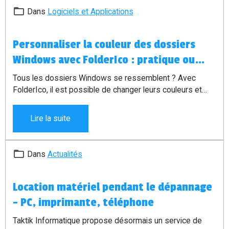
Dans
Logiciels et Applications
Personnaliser la couleur des dossiers
Windows avec FolderIco : pratique ou
gadget ?
Tous les dossiers Windows se ressemblent ? Avec
FolderIco, il est possible de changer leurs couleurs et
leurs icônes afin de mieux organiser ses fichiers et
retrouver plus rapidement ses documents importants.
Lire la suite
Dans
Actualités
Location matériel pendant le dépannage
- PC, imprimante, téléphone