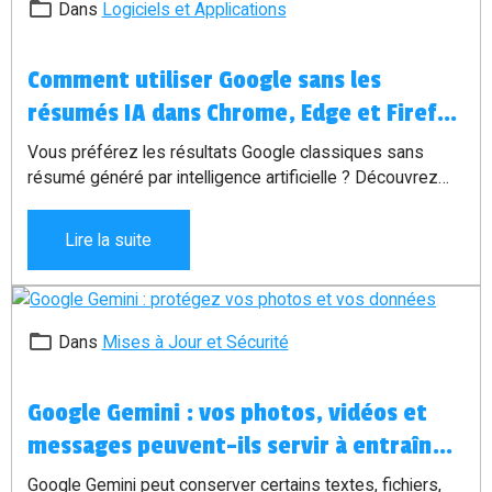
Dans
Logiciels et Applications
Comment utiliser Google sans les
résumés IA dans Chrome, Edge et Firefox
?
Vous préférez les résultats Google classiques sans
résumé généré par intelligence artificielle ? Découvrez
comment utiliser le filtre Web automatiquement dans
Chrome, Edge et Firefox grâce à une adresse
Lire la suite
personnalisée.
Dans
Mises à Jour et Sécurité
Google Gemini : vos photos, vidéos et
messages peuvent-ils servir à entraîner
l’IA ?
Google Gemini peut conserver certains textes, fichiers,