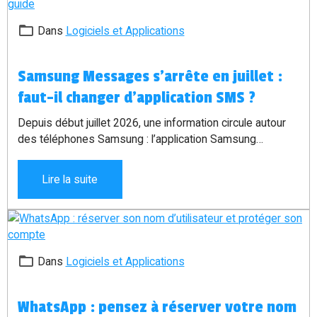
Dans
Logiciels et Applications
Samsung Messages s’arrête en juillet :
faut-il changer d’application SMS ?
Depuis début juillet 2026, une information circule autour
des téléphones Samsung : l’application Samsung
Messages serait arrêtée au profit de Google Messages.
Certains titres laissent penser que les SMS vont être
Lire la suite
coupés, mais ce n’est pas exactement cela. Les SMS
classiques ne disparaissent pas. Le vrai sujet concerne
surtout l’application utilisée pour envoyer et recevoir les
messages sur certains téléphones Samsung Galaxy.
Dans
Logiciels et Applications
WhatsApp : pensez à réserver votre nom