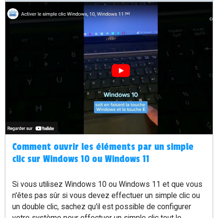
vocal vous allez l'ouvrir hop c'est parti une fois ouvert
vous avez juste à cliquer sur Démarrer l'accès vocal avant
de vous connecter à votre PC demandez l'accès vocal
une fois que vous êtes connecté à votre PC donc hop
vous cochez cette case d que vous allez redémarrer
votre ordinateur l'accès vocal sera accessible
automatiquement.
Comment ouvrir les éléments par un simple
clic sur Windows 10 ou Windows 11
Si vous utilisez Windows 10 ou Windows 11 et que vous
n'êtes pas sûr si vous devez effectuer un simple clic ou
un double clic, sachez qu'il est possible de configurer
votre système pour effectuer un simple clic tout le