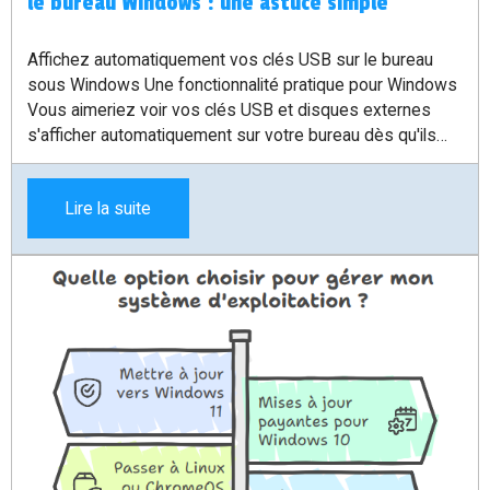
le bureau Windows : une astuce simple
Affichez automatiquement vos clés USB sur le bureau
sous Windows Une fonctionnalité pratique pour Windows
Vous aimeriez voir vos clés USB et disques externes
s'afficher automatiquement sur votre bureau dès qu'ils
sont branchés ? Cette fonctionnalité, bien connue des
utilisateurs de macOS et Linux, est désormais possible
Lire la suite
sous Windows grâce à un logiciel léger et efficace.
Pourquoi adopter cette solution ? Si vous trouvez
fastidieux d'ouvrir l’Explorateur de fichiers à chaque
connexion d’un périphérique, cet outil vous simplifie la vie.
Il fonctionne en arrière-plan et affiche une icône sur le
bureau dès qu’un périphérique de stockage est détecté.
Lorsqu’il est retiré, l’icône disparaît automatiquement.