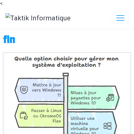
<
fin