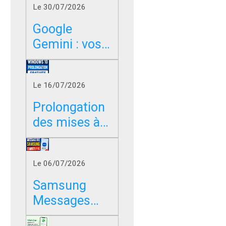
Le 30/07/2026
Google
Gemini : vos
photos,
vidéos et
Le 16/07/2026
messages
peuvent-ils
Prolongation
servir à
des mises à
entraîner l’IA
jour de
?
sécurité
Le 06/07/2026
gratuite
Windows 10
Samsung
Messages
s’arrête en