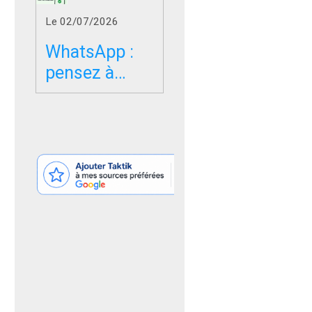
juillet : faut-il
Le 02/07/2026
changer
d’application
WhatsApp :
SMS ?
pensez à
réserver votre
nom
d’utilisateur