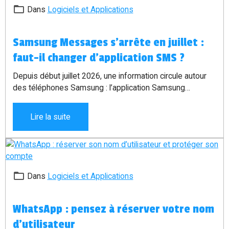
Dans
Logiciels et Applications
Samsung Messages s’arrête en juillet :
faut-il changer d’application SMS ?
Depuis début juillet 2026, une information circule autour
des téléphones Samsung : l’application Samsung
Messages serait arrêtée au profit de Google Messages.
Certains titres laissent penser que les SMS vont être
Lire la suite
coupés, mais ce n’est pas exactement cela. Les SMS
classiques ne disparaissent pas. Le vrai sujet concerne
surtout l’application utilisée pour envoyer et recevoir les
messages sur certains téléphones Samsung Galaxy.
Dans
Logiciels et Applications
WhatsApp : pensez à réserver votre nom
d’utilisateur