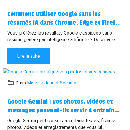
Comment utiliser Google sans les
résumés IA dans Chrome, Edge et Firefox
?
Vous préférez les résultats Google classiques sans
résumé généré par intelligence artificielle ? Découvrez
comment utiliser le filtre Web automatiquement dans
Chrome, Edge et Firefox grâce à une adresse
Lire la suite
personnalisée.
Dans
Mises à Jour et Sécurité
Google Gemini : vos photos, vidéos et
messages peuvent-ils servir à entraîner
l’IA ?
Google Gemini peut conserver certains textes, fichiers,
photos, vidéos et enregistrements que vous lui