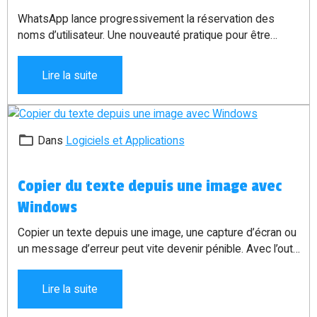
WhatsApp lance progressivement la réservation des
noms d’utilisateur. Une nouveauté pratique pour être
contacté sans donner directement son numéro de
téléphone, tout en gardant plus de contrôle sur sa
Lire la suite
confidentialité.
Dans
Logiciels et Applications
Copier du texte depuis une image avec
Windows
Copier un texte depuis une image, une capture d’écran ou
un message d’erreur peut vite devenir pénible. Avec l’outil
PowerToys de Microsoft, il existe une solution simple :
utiliser le raccourci
Windows + Maj + T
pour sélectionner
Lire la suite
une zone à l’écran et récupérer automatiquement le texte.