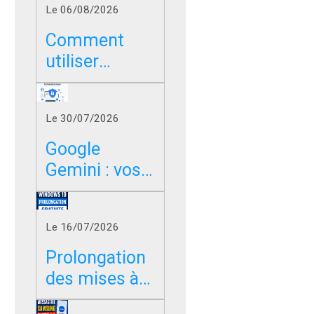
Le 06/08/2026
Comment
utiliser
Google sans
les résumés
Le 30/07/2026
IA dans
Chrome, Edge
Google
et Firefox ?
Gemini : vos
photos,
vidéos et
Le 16/07/2026
messages
peuvent-ils
Prolongation
servir à
des mises à
entraîner l’IA
jour de