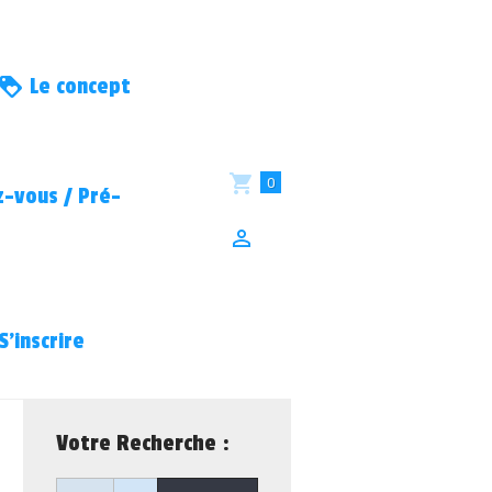
Le concept
0
-vous / Pré-
S’inscrire
Votre Recherche :