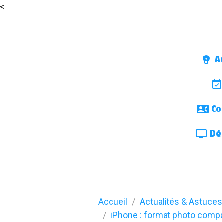
<
Ac
Co
Dép
Accueil
Actualités & Astuces
iPhone : format photo compa