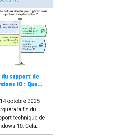
n du support de
ndows 10 : Que
ire après le 14
tobre 2025 ?
 14 octobre 2025
quera la fin du
pport technique de
ndows 10. Cela
nifie que Microsoft