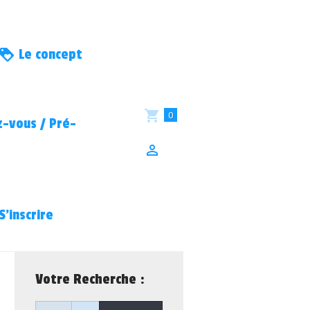
Le concept
0
-vous / Pré-
S’inscrire
Votre Recherche :