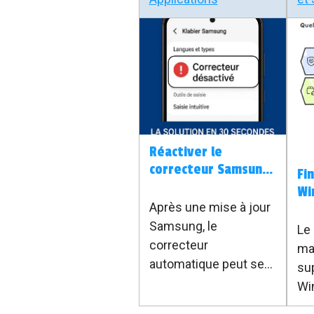
Réactiver le
correcteur Samsung
Fi
après mise à jour
Wi
(Texte intuitif)
Après une mise à jour
fa
oc
Samsung, le
Le
correcteur
mar
automatique peut se
su
désactiver. Voici
Wi
comment réactiver
sig