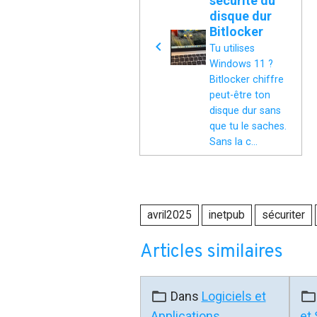
sécurité du
disque dur
Bitlocker
Tu utilises
Windows 11 ?
Bitlocker chiffre
peut-être ton
disque dur sans
que tu le saches.
Sans la c...
avril2025
inetpub
sécuriter
Articles similaires
Dans
Logiciels et
Applications
et 