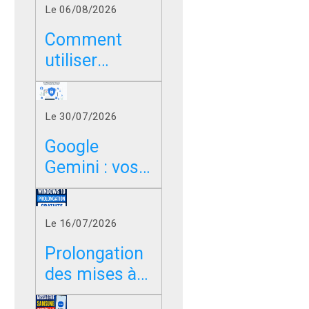
Le 06/08/2026
Comment
utiliser
Google sans
les résumés
Le 30/07/2026
IA dans
Chrome, Edge
Google
et Firefox ?
Gemini : vos
photos,
vidéos et
Le 16/07/2026
messages
peuvent-ils
Prolongation
servir à
des mises à
entraîner l’IA
jour de