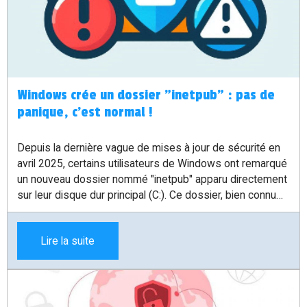
Windows crée un dossier "inetpub" : pas de
panique, c’est normal !
Depuis la dernière vague de mises à jour de sécurité en
avril 2025, certains utilisateurs de Windows ont remarqué
un nouveau dossier nommé "inetpub" apparu directement
sur leur disque dur principal (C:). Ce dossier, bien connu
des administrateurs de serveurs web, est en général lié à
Internet Information Services (IIS) — un composant
Lire la suite
optionnel de Windows. Mais ici, pas besoin d’avoir activé
IIS pour le voir apparaître.