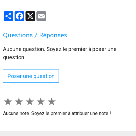
l'interface. Voici comment désinstaller totalement les
widgets sous Windows 11.
Partager
Facebook
X
Email
Questions / Réponses
Aucune question. Soyez le premier à poser une
question.
Poser une question
★
★
★
★
★
Aucune note. Soyez le premier à attribuer une note !