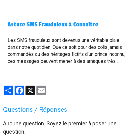
Astuce SMS Frauduleux à Connaître
Les SMS frauduleux sont devenus une véritable plaie
dans notre quotidien. Que ce soit pour des colis jamais
commandés ou des héritages fictifs d'un prince inconnu,
ces messages peuvent mener à des arnaques très
élaborées. Voici quelques conseils et astuces pour vous
aider à reconnaître ces fraudes et à protéger vos
proches, notamment vos aînés, de ces pièges.
Partager
Facebook
X
Email
Questions / Réponses
Aucune question. Soyez le premier à poser une
question.