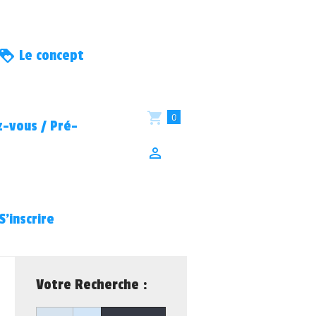
Le concept
0
-vous / Pré-
S’inscrire
Votre Recherche :