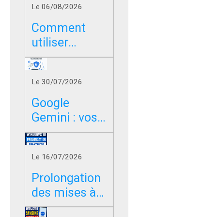
Le 06/08/2026
Comment
utiliser
Google sans
les résumés
Le 30/07/2026
IA dans
Chrome, Edge
Google
et Firefox ?
Gemini : vos
photos,
vidéos et
Le 16/07/2026
messages
peuvent-ils
Prolongation
servir à
des mises à
entraîner l’IA
jour de