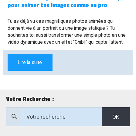
pour animer tes images comme un pro
Tu as déjà vu ces magnifiques photos animées qui
donnent vie à un portrait ou une image statique ? Tu
souhaites toi aussi transformer une simple photo en une
vidéo dynamique avec un effet "Ghibli" qui capte l’attention
? Dans cet article, je vais te montrer étape par étape
comment créer cet effet d’animation à partir d’une photo,
Lire la suite
grâce à des outils accessibles et faciles à utiliser. Inspiré
par une astuce partagée par TakTik Informatique, je
t’explique comment passer de ta photo à une vidéo
animée en quelques clics, avec des conseils pratiques
pour optimiser le rendu final.
Votre Recherche :
OK