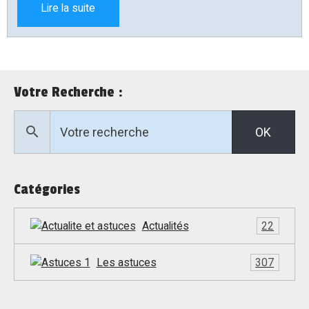
Lire la suite
Comment ça marche, quelles limites et quels bons
réflexes adopter ? On fait le point, simplement et
concrètement.
Votre Recherche :
OK
Catégories
Actualités
22
Les astuces
307