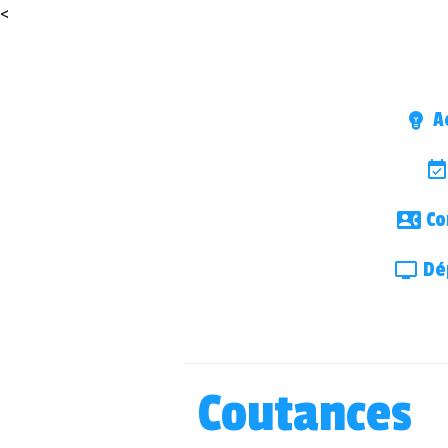
<
Ac
Co
Dép
Coutances