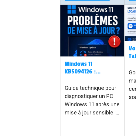
utiliser le raccourci
Windows + Maj + T
pour sélectionner une
zone à l’écran et
récupérer
automatiquement le
Vo
texte.
Ta
à 
Windows 11
pr
KB5094126 :
Go
Problème mise à jour
ma
Juin 2026
Guide technique pour
cer
diagnostiquer un PC
so
Windows 11 après une
Vo
mise à jour sensible :
ajo
BitLocker, Secure Boot,
In
TPM, EFI,
ret