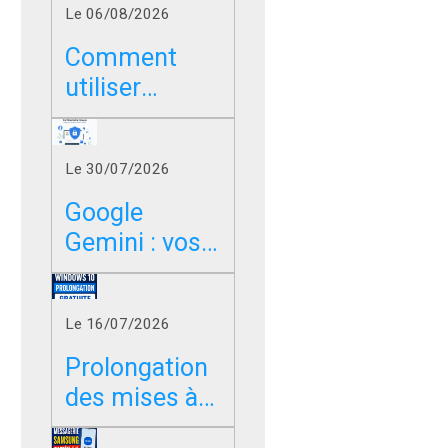
Le 06/08/2026
Comment
utiliser
Google sans
les résumés
Le 30/07/2026
IA dans
Chrome, Edge
Google
et Firefox ?
Gemini : vos
photos,
vidéos et
Le 16/07/2026
messages
peuvent-ils
Prolongation
servir à
des mises à
entraîner l’IA
jour de