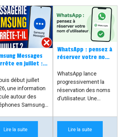
WhatsApp : pensez à
msung Messages
réserver votre nom
rrête en juillet :
d’utilisateur
ut-il changer
WhatsApp lance
application SMS ?
uis début juillet
progressivement la
26, une information
réservation des noms
cule autour des
d’utilisateur. Une
léphones Samsung :
nouveauté pratique
application Samsung
pour être contacté
ssages serait
sans donner
êtée au profit de
Lire la suite
Lire la suite
directement son