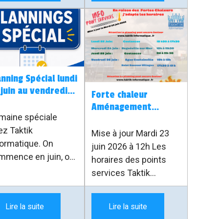
ogle Messages.
numéro de téléphone,
tains titres laissent
tout en gardant plus de
nser que les SMS
contrôle sur sa
nt être coupés, mais
confidentialité.
n’est pas
actement cela. Les
nning Spécial lundi
S classiques ne
 juin au vendredi 3
paraissent pas. Le
Forte chaleur
llet 2026.
Aménagement
ai sujet concerne
maine spéciale
Horaires
tout l’application
ez Taktik
lisée pour envoyer
Mise à jour Mardi 23
ormatique. On
recevoir les
juin 2026 à 12h Les
mmence en juin, on
ssages sur
horaires des points
mine en juillet, donc
rtains téléphones
services Taktik
planning s’adapte du
msung Galaxy.
Informatique sont
juin au 3 juillet
adaptés en raison des
Lire la suite
Lire la suite
26.
fortes chaleurs