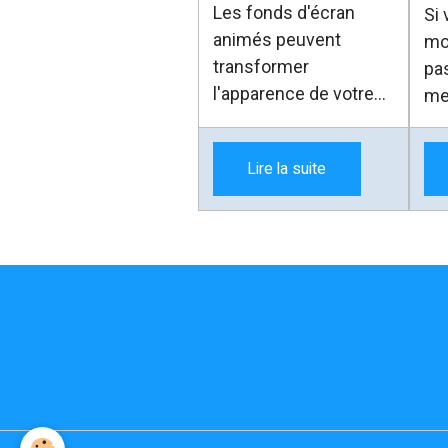
Windows
qu
officielle au cas par
Les fonds d'écran
Si
fac
cas.
animés peuvent
mo
transformer
pa
l'apparence de votre
me
bureau Windows,
vo
pr
Lire la suite
re
ce
fon
plu
Par
pl
d'
sim
He
dé
as