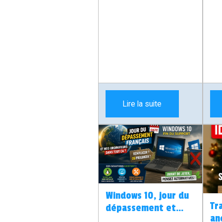
désinstallation de
fa
mise à jour et
con
précautions avant
as
intervention.
da
Lire la suite
Windows 10, jour du
Tr
dépassement et
an
vieux PC : faut-il