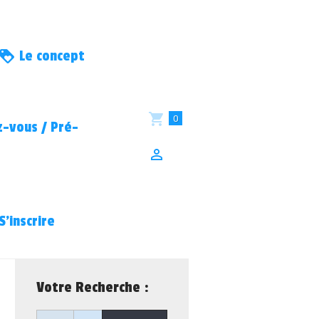
Le concept
0
-vous / Pré-
S’inscrire
Votre Recherche :