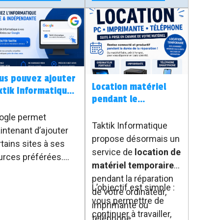
annoncées dans la
Manche.
us pouvez ajouter
Location matériel
ktik Informatique
pendant le
vos sources
dépannage - PC,
éférées Google
ogle permet
imprimante,
Taktik Informatique
intenant d’ajouter
téléphone
propose désormais un
tains sites à ses
service de
location de
urces préférées.
matériel temporaire
us pouvez donc
pendant la réparation
uter Taktik
L’objectif est simple :
de votre ordinateur,
formatique pour
vous permettre de
imprimante ou
rouver plus
continuer à travailler,
téléphone.