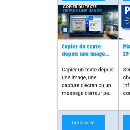
Go
activer l’ESU pour
Cer
continuer à recevoir
pe
les correctifs.
vo
ce 
ex
Copier du texte
Pla
SM
depuis une image
29
dis
avec Windows
jui
vr
Copier un texte depuis
Se
sur
une image, une
ch
uti
capture d’écran ou un
Inf
et 
message d’erreur peut
co
me
vite devenir pénible.
ter
ce
Avec l’outil PowerToys
le 
Sa
de Microsoft, il existe
29 
Lire la suite
une solution simple :
20