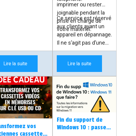
cilement mes
imprimer ou rester
seils, alertes et
joignable pendant la
Ce service est réservé
tuces informatiques
prise en charge de
aux clients ayant un
ns Google.
votre matériel.
appareil en dépannage.
Il ne s’agit pas d’une
location classique
ouverte à tous.
Lire la suite
Lire la suite
Fin du support de
ansformez vos
Windows 10 : passer
ciennes cassettes
à Windows 11