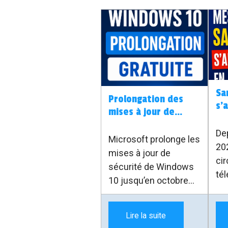
Sa
Prolongation des
s’a
mises à jour de
fa
sécurité gratuite
d’
Dep
Windows 10
Microsoft prolonge les
20
mises à jour de
cir
sécurité de Windows
té
10 jusqu’en octobre
l’
2027. Bonne nouvelle
Me
pour les particuliers,
arr
Lire la suite
mais attention : il faut