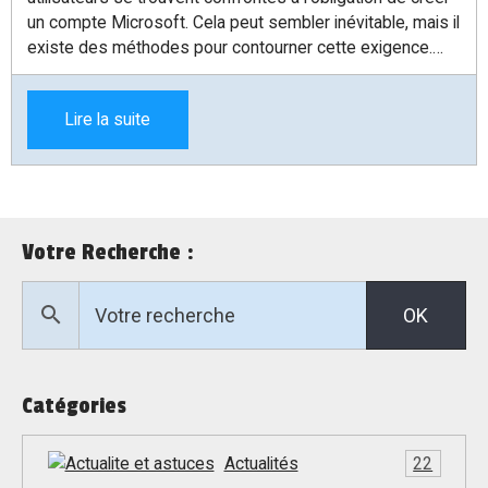
un compte Microsoft. Cela peut sembler inévitable, mais il
existe des méthodes pour contourner cette exigence.
Dans cet article, nous allons explorer une technique
simple pour éviter la création d'un compte Microsoft et
Lire la suite
ainsi bénéficier d'une installation plus rapide et plus
personnalisée de votre système d'exploitation.
Votre Recherche :
OK
Catégories
Actualités
22