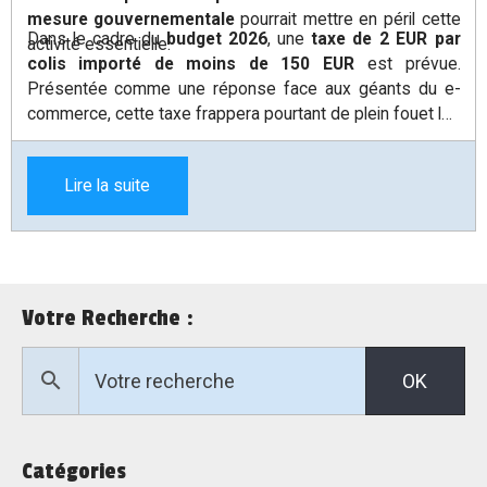
mesure gouvernementale
pourrait mettre en péril cette
Dans le cadre du
budget 2026
, une
taxe de 2 EUR par
activité essentielle.
colis importé de moins de 150 EUR
est prévue.
Présentée comme une réponse face aux géants du e-
commerce, cette taxe frappera pourtant de plein fouet les
petits professionnels comme moi
, qui commandent
régulièrement des
composants à l’unité
pour chaque
Lire la suite
réparation.
Votre Recherche :
OK
Catégories