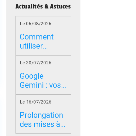
Actualités & Astuces
Le 06/08/2026
Comment
utiliser
Google sans
les résumés
Le 30/07/2026
IA dans
Chrome, Edge
Google
et Firefox ?
Gemini : vos
photos,
vidéos et
Le 16/07/2026
messages
peuvent-ils
Prolongation