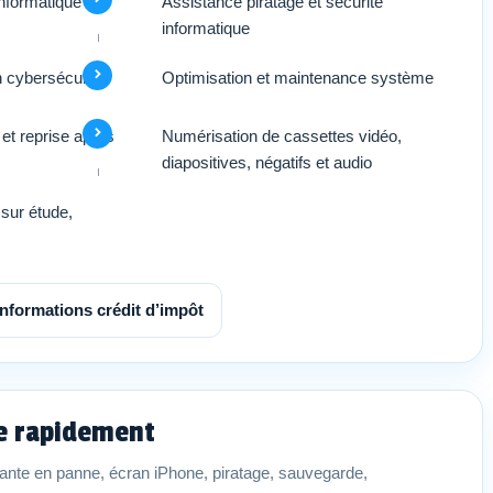
’informatique
Assistance piratage et sécurité
informatique
n cybersécurité
Optimisation et maintenance système
et reprise après
Numérisation de cassettes vidéo,
diapositives, négatifs et audio
sur étude,
Informations crédit d’impôt
ce rapidement
nte en panne, écran iPhone, piratage, sauvegarde,