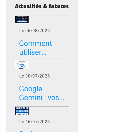
Actualités & Astuces
Le 06/08/2026
Comment
utiliser
Google sans
les résumés
Le 30/07/2026
IA dans
Chrome, Edge
Google
et Firefox ?
Gemini : vos
photos,
vidéos et
Le 16/07/2026
messages