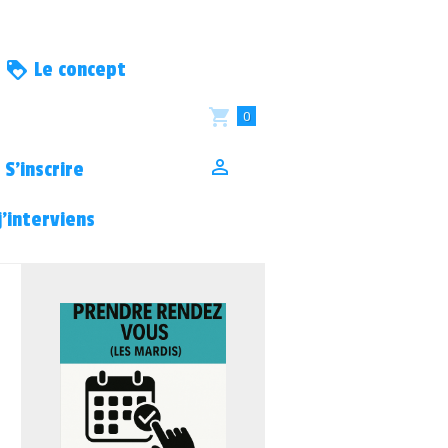
Le concept
0
S’inscrire
’interviens