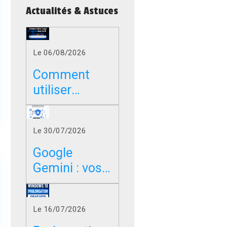
Actualités & Astuces
Le 06/08/2026
Comment
utiliser
Google sans
les résumés
Le 30/07/2026
IA dans
Chrome, Edge
Google
et Firefox ?
Gemini : vos
photos,
vidéos et
Le 16/07/2026
messages