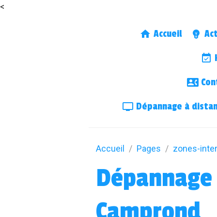
<
Accueil
Act
H
Cont
Dépannage à dista
Accueil
Pages
zones-inte
Dépannage 
Camprond