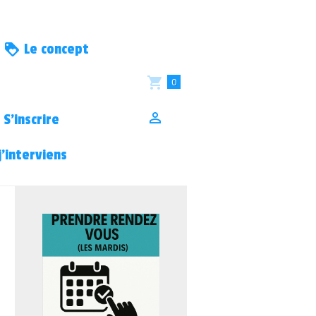
Le concept
0
S’inscrire
’interviens