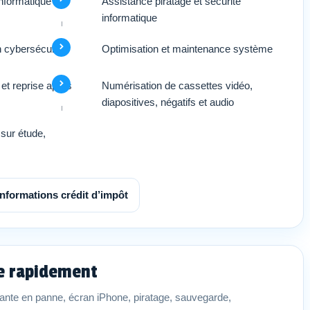
’informatique
Assistance piratage et sécurité
informatique
n cybersécurité
Optimisation et maintenance système
et reprise après
Numérisation de cassettes vidéo,
diapositives, négatifs et audio
sur étude,
Informations crédit d’impôt
ce rapidement
nte en panne, écran iPhone, piratage, sauvegarde,