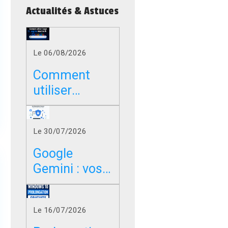
Actualités & Astuces
Le 06/08/2026
Comment
utiliser
Google sans
les résumés
Le 30/07/2026
IA dans
Chrome, Edge
Google
et Firefox ?
Gemini : vos
photos,
vidéos et
Le 16/07/2026
messages