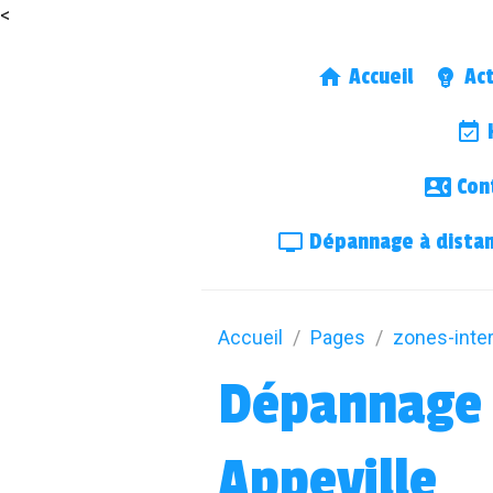
<
Accueil
Act
H
Cont
Dépannage à dista
Accueil
Pages
zones-inte
Dépannage 
Appeville