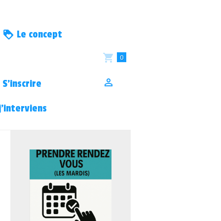
Le concept
0
S’inscrire
’interviens