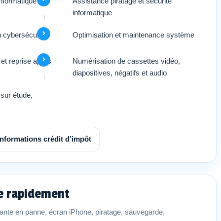
’informatique
Assistance piratage et sécurité
informatique
n cybersécurité
Optimisation et maintenance système
et reprise après
Numérisation de cassettes vidéo,
diapositives, négatifs et audio
sur étude,
Informations crédit d’impôt
ce rapidement
nte en panne, écran iPhone, piratage, sauvegarde,