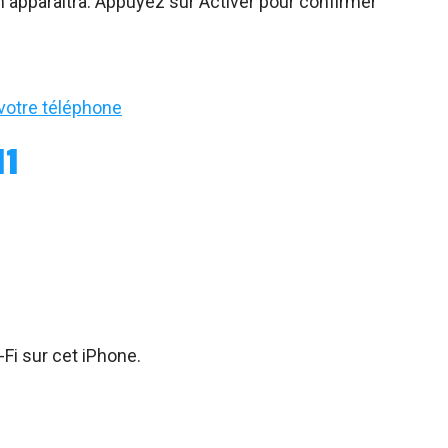
apparaîtra. Appuyez sur Activer pour confirmer
 votre téléphone
11
.
-Fi sur cet iPhone.