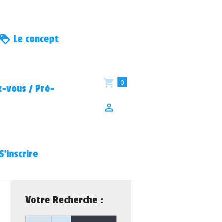
Le concept
0
-vous / Pré-
S’inscrire
Votre Recherche :