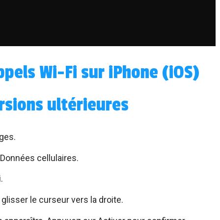
ppels Wi-Fi sur iPhone (iOS)
rsions ultérieures
ages.
 Données cellulaires.
.
 glisser le curseur vers la droite.