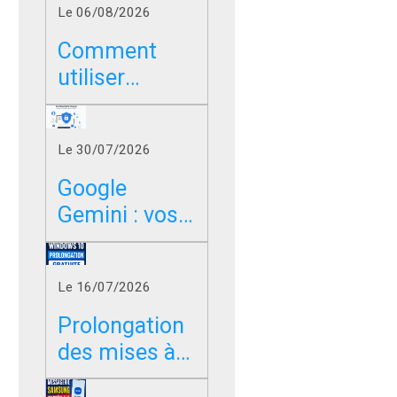
Le 06/08/2026
Comment
utiliser
Google sans
les résumés
Le 30/07/2026
IA dans
Chrome, Edge
Google
et Firefox ?
Gemini : vos
photos,
vidéos et
Le 16/07/2026
messages
peuvent-ils
Prolongation
servir à
des mises à
entraîner l’IA
jour de