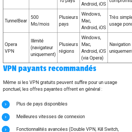
10 pays
compromi
Android, iOS
Windows,
500
Plusieurs
Très simple
TunnelBear
Mac,
Mo/mois
pays
usage ponc
Android, iOS
Windows,
Illimité
Opera
Plusieurs
Mac,
Navigation
(navigateur
VPN
régions
Android, iOS
uniquemen
uniquement)
(via Opera)
VPN payants recommandés
Même si les VPN gratuits peuvent suffire pour un usage
ponctuel, les offres payantes offrent en général :
Plus de pays disponibles
Meilleures vitesses de connexion
Fonctionnalités avancées (Double VPN, Kill Switch,