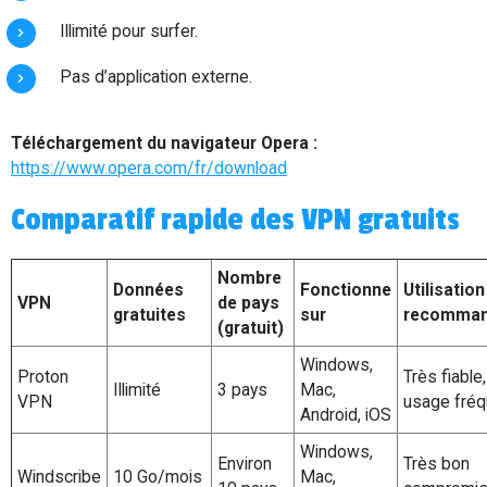
Illimité pour surfer.
Pas d’application externe.
Téléchargement du navigateur Opera :
https://www.opera.com/fr/download
Comparatif rapide des VPN gratuits
Nombre
Données
Fonctionne
Utilisation
VPN
de pays
gratuites
sur
recomma
(gratuit)
Windows,
Proton
Très fiable,
Illimité
3 pays
Mac,
VPN
usage fréq
Android, iOS
Windows,
Environ
Très bon
Windscribe
10 Go/mois
Mac,