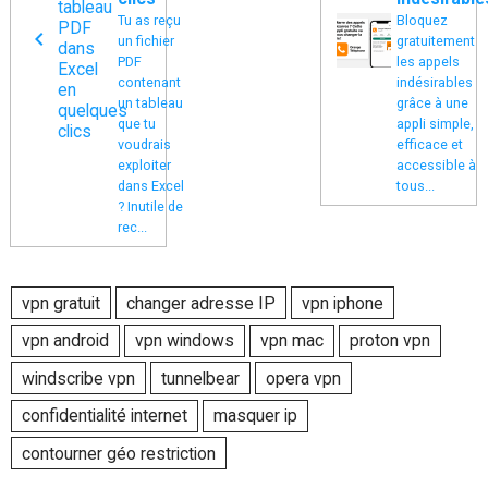
Tu as reçu
Bloquez
un fichier
gratuitement
PDF
les appels
contenant
indésirables
un tableau
grâce à une
que tu
appli simple,
voudrais
efficace et
exploiter
accessible à
dans Excel
tous...
? Inutile de
rec...
vpn gratuit
changer adresse IP
vpn iphone
vpn android
vpn windows
vpn mac
proton vpn
windscribe vpn
tunnelbear
opera vpn
confidentialité internet
masquer ip
contourner géo restriction