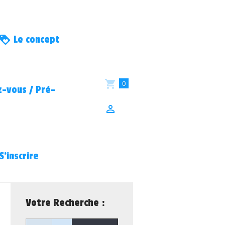
Le concept
0
-vous / Pré-
S’inscrire
Votre Recherche :