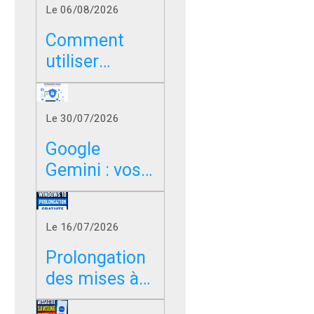
Le 06/08/2026
Comment
utiliser
Google sans
les résumés
Le 30/07/2026
IA dans
Chrome, Edge
Google
et Firefox ?
Gemini : vos
photos,
vidéos et
Le 16/07/2026
messages
peuvent-ils
Prolongation
servir à
des mises à
entraîner l’IA
jour de