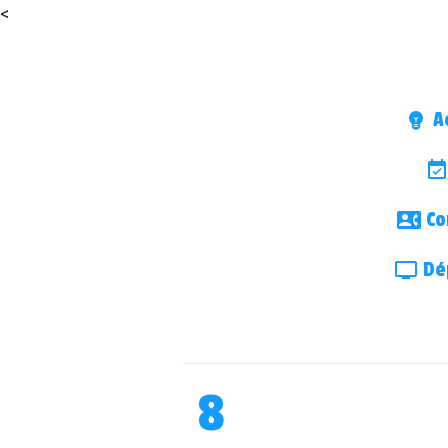
<
Ac
Co
Dép
8