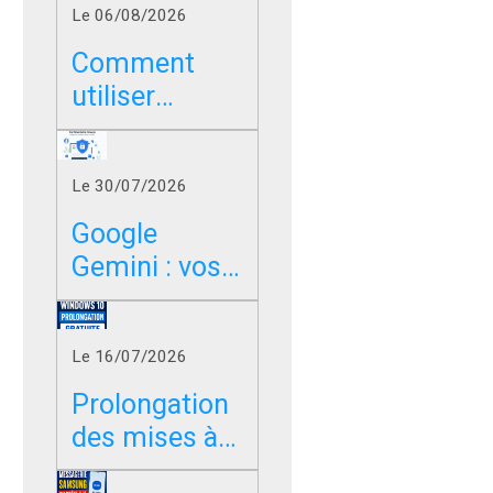
Le 06/08/2026
Comment
utiliser
Google sans
les résumés
Le 30/07/2026
IA dans
Chrome, Edge
Google
et Firefox ?
Gemini : vos
photos,
vidéos et
Le 16/07/2026
messages
peuvent-ils
Prolongation
servir à
des mises à
entraîner l’IA
jour de