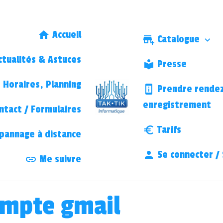
Accueil
Catalogue
tualités & Astuces
Presse
Horaires, Planning
Prendre rendez
enregistrement
ntact / Formulaires
Tarifs
annage à distance
Se connecter / 
Me suivre
ompte gmail