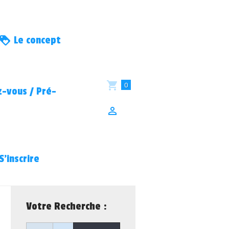
Le concept
0
-vous / Pré-
S’inscrire
Votre Recherche :