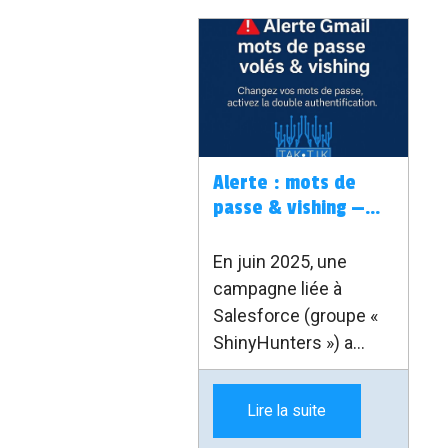
Alerte : mots de
passe & vishing —
restez vigilants
En juin 2025, une
campagne liée à
Salesforce (groupe «
ShinyHunters ») a
exposé des données
de prospects Google
Lire la suite
Ads. Les mots de