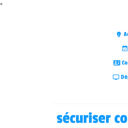
<
Ac
Co
Dép
sécuriser c