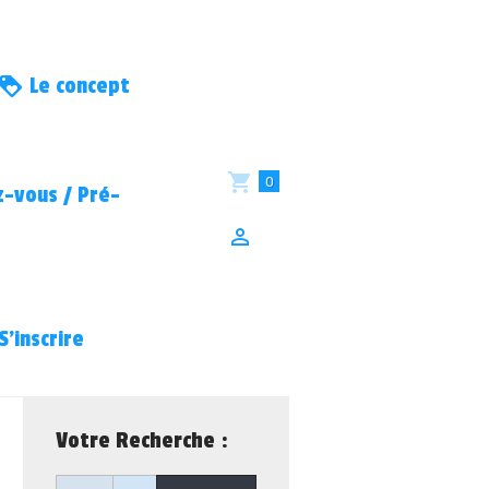
Le concept
0
-vous / Pré-
S’inscrire
Votre Recherche :