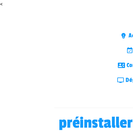
<
Ac
Co
Dép
préinstaller