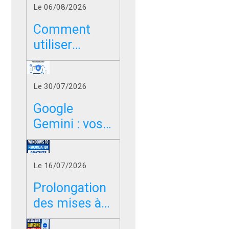
Le 06/08/2026
Comment
utiliser
Google sans
les résumés
Le 30/07/2026
IA dans
Chrome, Edge
Google
et Firefox ?
Gemini : vos
photos,
vidéos et
Le 16/07/2026
messages
peuvent-ils
Prolongation
servir à
des mises à
entraîner l’IA
jour de