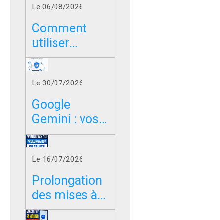
Le 06/08/2026
Comment
utiliser
Google sans
les résumés
Le 30/07/2026
IA dans
Chrome, Edge
Google
et Firefox ?
Gemini : vos
photos,
vidéos et
Le 16/07/2026
messages
peuvent-ils
Prolongation
servir à
des mises à
entraîner l’IA
jour de