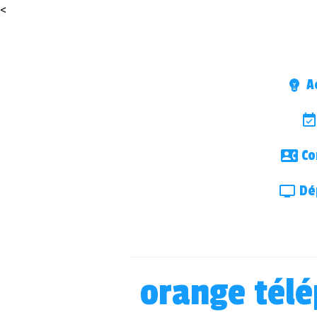
<
Ac
Co
Dép
orange tél