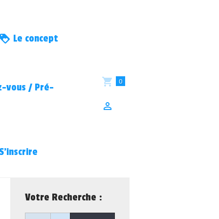
Le concept
0
-vous / Pré-
S’inscrire
Votre Recherche :