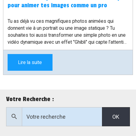
pour animer tes images comme un pro
Tu as déjà vu ces magnifiques photos animées qui
donnent vie à un portrait ou une image statique ? Tu
souhaites toi aussi transformer une simple photo en une
vidéo dynamique avec un effet "Ghibli" qui capte l’attention
? Dans cet article, je vais te montrer étape par étape
comment créer cet effet d’animation à partir d’une photo,
Lire la suite
grâce à des outils accessibles et faciles à utiliser. Inspiré
par une astuce partagée par TakTik Informatique, je
t’explique comment passer de ta photo à une vidéo
animée en quelques clics, avec des conseils pratiques
pour optimiser le rendu final.
Votre Recherche :
OK