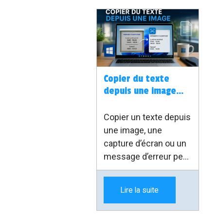
Copier du texte
depuis une image
avec Windows
Copier un texte depuis
une image, une
capture d’écran ou un
message d’erreur peut
vite devenir pénible.
Avec l’outil PowerToys
Lire la suite
de Microsoft, il existe
une solution simple :