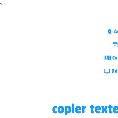
<
Ac
Co
Dép
copier text