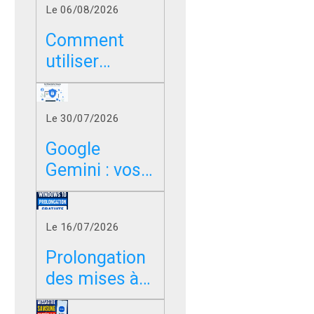
Le 06/08/2026
Comment
utiliser
Google sans
les résumés
Le 30/07/2026
IA dans
Chrome, Edge
Google
et Firefox ?
Gemini : vos
photos,
vidéos et
Le 16/07/2026
messages
peuvent-ils
Prolongation
servir à
des mises à
entraîner l’IA
jour de