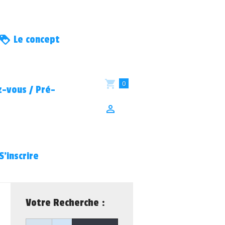
Le concept
0
-vous / Pré-
S’inscrire
Votre Recherche :