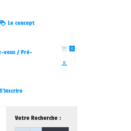
Le concept
0
-vous / Pré-
S’inscrire
Votre Recherche :