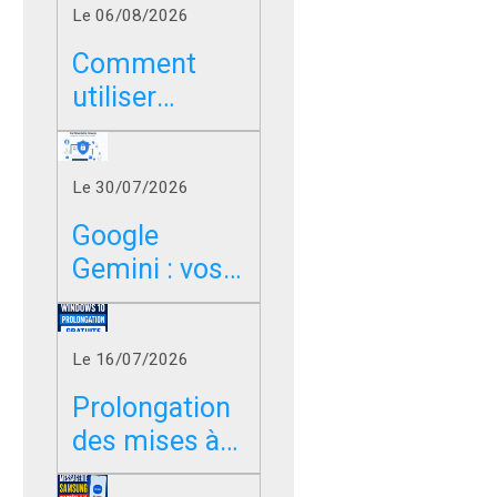
Le 06/08/2026
Comment
utiliser
Google sans
les résumés
Le 30/07/2026
IA dans
Chrome, Edge
Google
et Firefox ?
Gemini : vos
photos,
vidéos et
Le 16/07/2026
messages
peuvent-ils
Prolongation
servir à
des mises à
entraîner l’IA
jour de