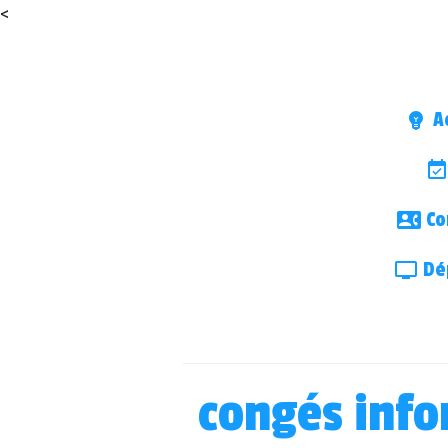
<
Ac
Co
Dép
congés info