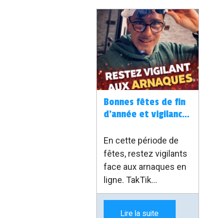
Bonnes fêtes de fin
d’année et vigilance
face aux arnaques
En cette période de
fêtes, restez vigilants
face aux arnaques en
ligne. TakTik
Informatique sera en
congé du 25
Lire la suite