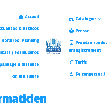
Accueil
Catalogue
tualités & Astuces
Presse
Horaires, Planning
Prendre rendez
enregistrement
ntact / Formulaires
Tarifs
annage à distance
Se connecter / 
Me suivre
rmaticien