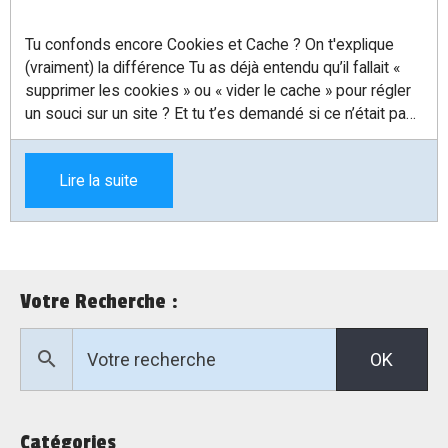
Tu confonds encore Cookies et Cache ? On t'explique
(vraiment) la différence Tu as déjà entendu qu’il fallait «
supprimer les cookies » ou « vider le cache » pour régler
un souci sur un site ? Et tu t’es demandé si ce n’était pas
la même chose ? Rassure-toi, tu n’es pas seul. Mais
maintenant, on va éclaircir ça une bonne fois pour toutes.
Lire la suite
Votre Recherche :
OK
Catégories