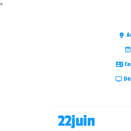
<
Ac
Co
Dép
22juin