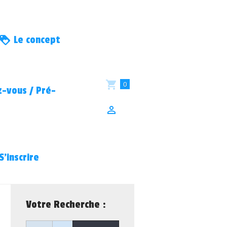
Le concept
0
-vous / Pré-
S’inscrire
Votre Recherche :