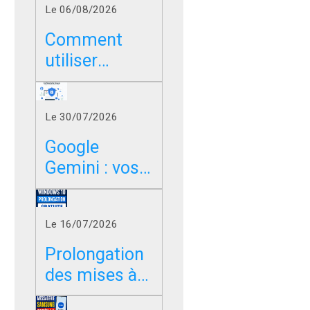
Le 06/08/2026
Comment
utiliser
Google sans
les résumés
Le 30/07/2026
IA dans
Chrome, Edge
Google
et Firefox ?
Gemini : vos
photos,
vidéos et
Le 16/07/2026
messages
peuvent-ils
Prolongation
servir à
des mises à
entraîner l’IA
jour de