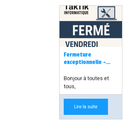
Fermeture
exceptionnelle –
Vendredi 21 et
samedi 22 juin 2025
Bonjour à toutes et
tous,
Lire la suite