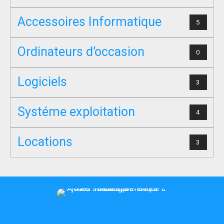
Accessoires Informatique
5
Ordinateurs d’occasion
0
Logiciels
3
Systéme exploitation
4
Locations
3