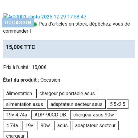
OCCASION
Disponibilité :
Peu d'articles en stock, dépêchez-vous de
commander !
15,00€ TTC
Prix à l'unité : 15,00€
État du produit :
Occasion
Alimentation
chargeur pc portable asus
alimentation asus
adaptateur secteur asus
5.5x2.5
19v 4.74a
ADP-90CD DB
chargeur asus 90w
4.74a
19v
90w
asus
adaptateur secteur
chargeur