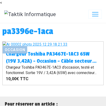
<
pa3396e-1aca
OCCASION
Chargeur Toshiba PA3467E-1AC3 65W
(19V 3,42A) – Occasion – Câble secteur
1,20 m inclus
Chargeur Toshiba PA3467E-1AC3 d’occasion, testé et
fonctionnel. Sortie 19V / 3,42A (65W) avec connecteur...
10,00€
TTC
Pour réserver un article :