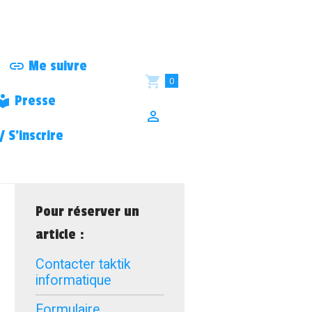
Me suivre
0
Presse
 S’inscrire
Pour réserver un
article :
Contacter taktik
informatique
Formulaire