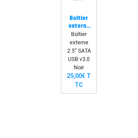
Boîtier
externe
2.5 SATA
Boîtier
USB 3
externe
NOIR
2.5'' SATA
USB v3.0
Noir
25,00€
T
TC