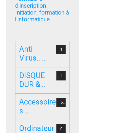
d'inscription
Initiation, formation à
l'informatique
Anti
1
Virus...
Sécurité
DISQUE
1
DUR &
STOCKAG
Accessoire
E
5
s
Informatiq
Ordinateur
ue
0