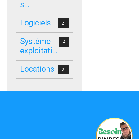
s
d’occasion
Logiciels
2
Systéme
4
exploitatio
n
Locations
3