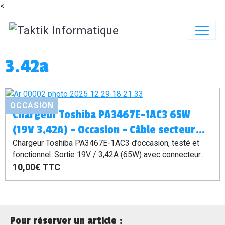
<
3.42a
OCCASION
Chargeur Toshiba PA3467E-1AC3 65W
(19V 3,42A) – Occasion – Câble secteur
1,20 m inclus
Chargeur Toshiba PA3467E-1AC3 d’occasion, testé et
fonctionnel. Sortie 19V / 3,42A (65W) avec connecteur...
10,00€
TTC
Pour réserver un article :