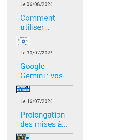
Le 06/08/2026
Comment
utiliser
Google sans
les résumés
Le 30/07/2026
IA dans
Chrome, Edge
Google
et Firefox ?
Gemini : vos
photos,
vidéos et
Le 16/07/2026
messages
peuvent-ils
Prolongation
servir à
des mises à
entraîner l’IA
jour de