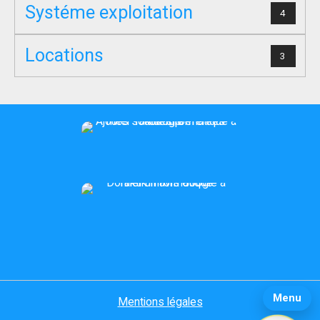
Systéme exploitation
4
Locations
3
Menu
Mentions légales